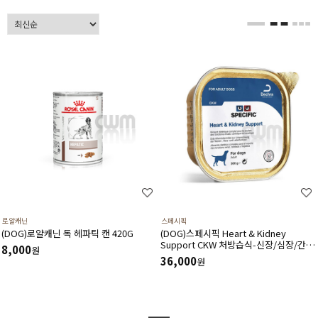
로얄캐닌
스페시픽
(DOG)로얄캐닌 독 헤파틱 캔 420G
(DOG)스페시픽 Heart & Kidney
Support CKW 처방습식-신장/심장/간질
8,000
원
환(300g 6개세트)
36,000
원