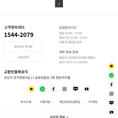
1
고객행복센터
상담문의시간
1544-2079
평일 10:00 ~ 17:00
점심시간 12:00 ~ 13:00
주말 및 공휴일 휴무
REVIEW 게시판
계좌 정보 안내
Q&A문의
예금주 (주)청담우리애니멀헬스
KB 073001-04-282623
교환반품배송지
강남구 압구정로4길 11 실로암빌딩 2층 청담우리몰
회사소개
·
이용약관
·
개인정보취급방침
·
PC버전
사업장 정보