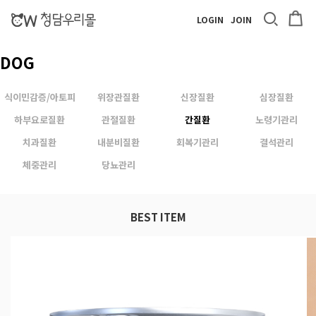
LOGIN
JOIN
DOG
식이민감증/아토피
위장관질환
신장질환
심장질환
하부요로질환
관절질환
간질환
노령기관리
치과질환
내분비질환
회복기관리
결석관리
체중관리
당뇨관리
BEST ITEM