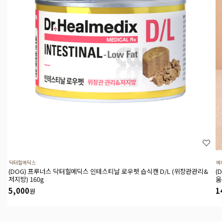
닥터힐메딕스
메
(DOG) 프루너스 닥터힐메딕스 인테스티날 로우펫 습식캔 D/L (위장관관리&
(
저지방) 160g
움
5,000
1
원