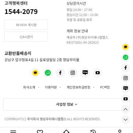
고객행복센터
상담문의시간
1544-2079
평일 10:00 ~ 17:00
점심시간 12:00 ~ 13:00
주말 및 공휴일 휴무
REVIEW 게시판
계좌 정보 안내
Q&A문의
예금주 (주)청담우리애니멀헬스
KB 073001-04-282623
교환반품배송지
강남구 압구정로4길 11 실로암빌딩 2층 청담우리몰
회사소개
·
이용약관
·
개인정보취급방침
·
PC버전
사업장 정보
COPYRIGHT(C)
주식회사 청담우리애니멀헬스
ALL RIGHTS RESERVED.