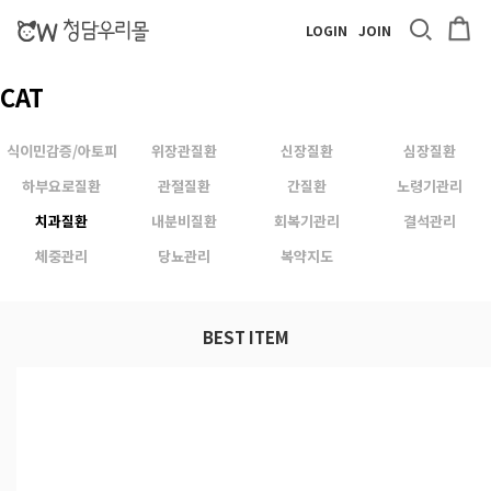
LOGIN
JOIN
CAT
식이민감증/아토피
위장관질환
신장질환
심장질환
하부요로질환
관절질환
간질환
노령기관리
치과질환
내분비질환
회복기관리
결석관리
체중관리
당뇨관리
복약지도
BEST ITEM