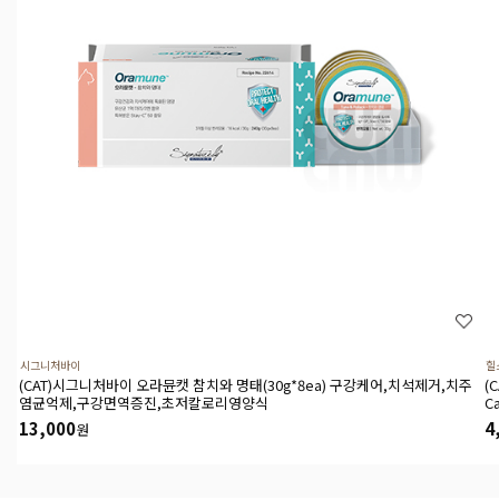
시그니처바이
힐
(CAT)시그니처바이 오라뮨캣 참치와 명태(30g*8ea) 구강케어,치석제거,치주
(
염균억제,구강면역증진,초저칼로리영양식
C
13,000
4
원