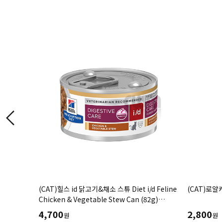
명태
(CAT)힐스 id 닭고기&채소 스튜 Diet i/d Feline
(CAT)로얄
염균억제,
Chicken & Vegetable Stew Can (82g)
위장관계질환,소화기질환-처방습식,처방캔
4,700
2,800
원
원