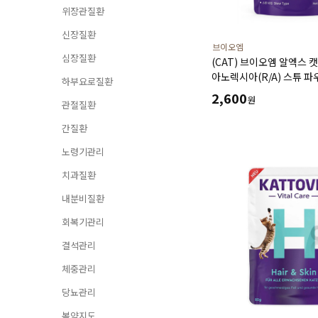
위장관질환
신장질환
브이오엠
심장질환
(CAT) 브이오엠 알엑스 
아노렉시아(R/A) 스튜 파우
하부요로질환
만성 신부전 결석 관리 식
2,600
원
관절질환
간질환
노령기관리
치과질환
내분비질환
회복기관리
결석관리
체중관리
당뇨관리
복약지도