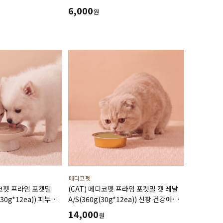
조 건강회복 영양보급
6,000
원
메디코펫
디코펫 프라임 포켓밀
(CAT) 메디코펫 프라임 포켓밀 캣 레날
30g*12ea)) 피부
A/S(360g(30g*12ea)) 신장 건강에
 도움주는 가수분해
도움주는 가수분해 닭고기 처방캔
14,000
원