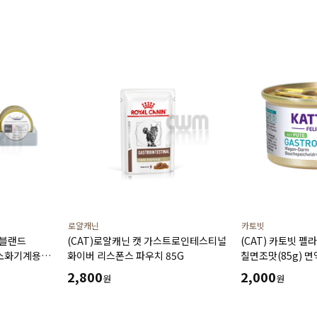
로얄캐닌
카토빗
 블랜드
(CAT)로얄캐닌 캣 가스트로인테스티널
(CAT) 카토빗 
 소화기계용
화이버 리스폰스 파우치 85G
칠면조맛(85g) 
gx8ea)
위장케어 할인제
2,800
2,000
원
원