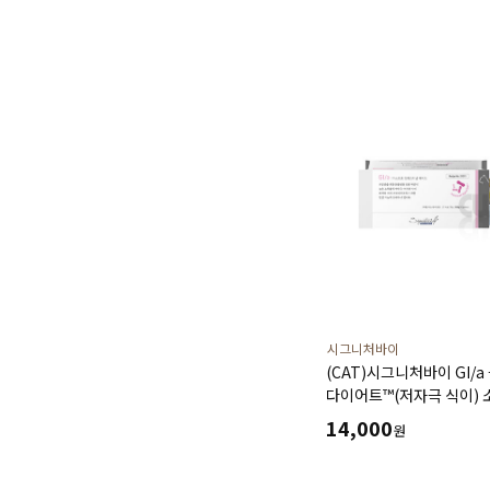
시그니처바이
(CAT)시그니처바이 GI/a
다이어트™(저자극 식이)
저자극성 처방캔 240g(30
14,000
원