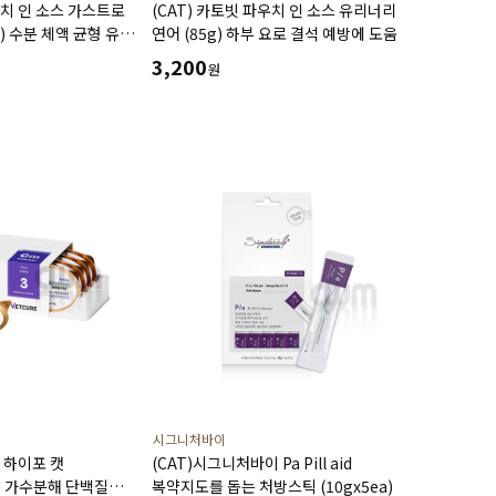
우치 인 소스 가스트로
(CAT) 카토빗 파우치 인 소스 유리너리
) 수분 체액 균형 유지
연어 (85g) 하부 요로 결석 예방에 도움
기능에 도움
3,200
원
시그니처바이
엠 하이포 캣
(CAT)시그니처바이 Pa Pill aid
a)) 가수분해 단백질
복약지도를 돕는 처방스틱 (10gx5ea)