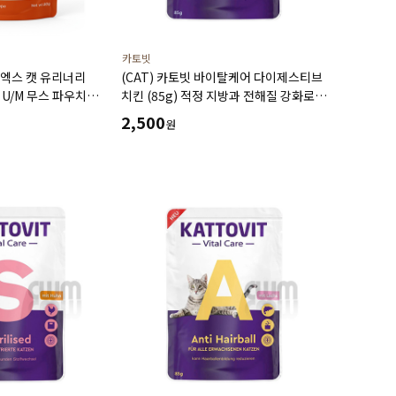
카토빗
알엑스 캣 유리너리
(CAT) 카토빗 바이탈케어 다이제스티브
U/M 무스 파우치
치킨 (85g) 적정 지방과 전해질 강화로
예방 및 재발 방지와
소화 흡수율을 높이는데 도움
2,500
원