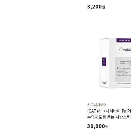
3,200
원
시그니처바이
(CAT)시그니처바이 Pa Pill
복약지도를 돕는 처방스틱
(10gx30ea)
30,000
원