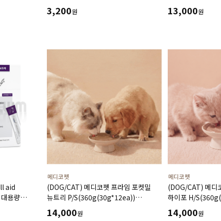
예방에 도움
식이알러지 투약보
3,200
13,000
원
원
습식 캔
메디코펫
메디코펫
 aid
(DOG/CAT) 메디코펫 프라임 포켓밀
(DOG/CAT) 메
 대용량
뉴트리 P/S(360g(30g*12ea))
하이포 H/S(360g(
복약지도에 도움주는 가수분해 오리
피모 장벽 강화에
14,000
14,000
원
원
처방캔
연어 처방캔