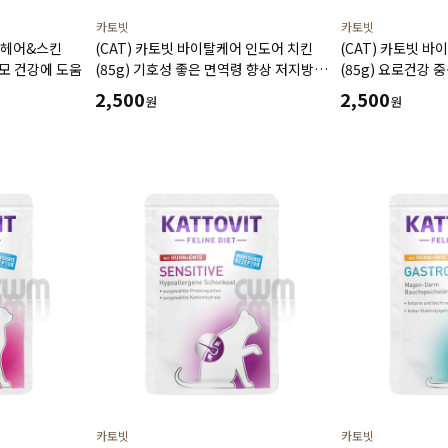
카토빗
카토빗
어 헤어&스킨
(CAT) 카토빗 바이탈케어 인도어 치킨
(CAT) 카토빗 
피모 건강에 도움
(85g) 기호성 좋은 면역령 향상 저지방
(85g) 요로건강
체중관리에 도움
기호성에 도움
2,500
2,500
원
원
카토빗
카토빗