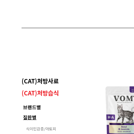
(CAT)처방사료
(CAT)처방습식
브랜드별
질환별
식이민감증/아토피