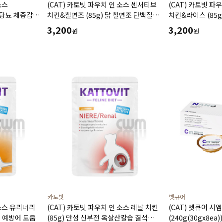
소스
(CAT) 카토빗 파우치 인 소스 센서티브
(CAT) 카토빗 파
 당뇨 체중감량
치킨&칠면조 (85g) 닭 칠면조 단백질원
치킨&라이스 (85g
 연소 근육
알레르기 소화에 도움
저지방 소화 췌장 
3,200
3,200
원
원
카토빗
벳큐어
 소스 유리너리
(CAT) 카토빗 파우치 인 소스 레날 치킨
(CAT) 벳큐어 시
석 예방에 도움
(85g) 만성 신부전 옥살산칼슘 결석
(240g(30gx8e