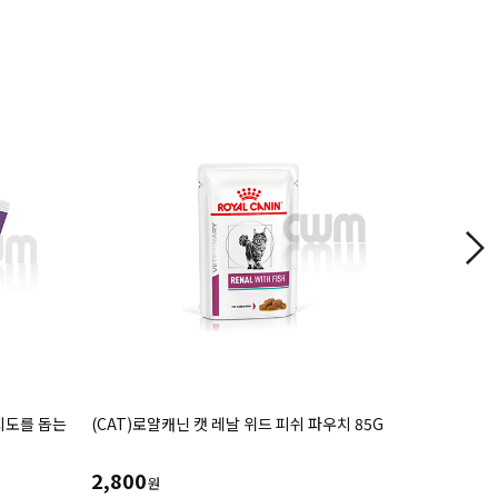
약지도를 돕는
(CAT)로얄캐닌 캣 레날 위드 피쉬 파우치 85G
(CAT)시
(30g*8e
첨가
2,800
12,000
원