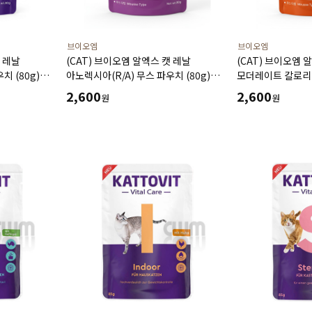
브이오엠
브이오엠
캣 레날
(CAT) 브이오엠 알엑스 캣 레날
(CAT) 브이오엠 
치 (80g)
아노렉시아(R/A) 무스 파우치 (80g)
모더레이트 칼로리 
욕 부진에 도움
만성 신부전 결석 관리 식욕 부진에 도움
(80g) 요로결석 
2,600
2,600
원
원
체중 조절에 도움