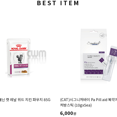
BEST ITEM
캐닌 캣 레날 위드 치킨 파우치 85G
(CAT)시그니처바이 Pa Pill aid 복
처방스틱 (10gx5ea)
6,000
원