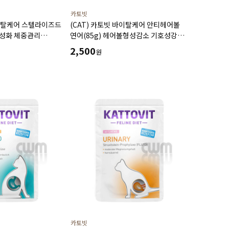
카토빗
바이탈케어 스텔라이즈드
(CAT) 카토빗 바이탈케어 안티헤어볼
 중성화 체중관리
연어(85g) 헤어볼형성감소 기호성강화
활력유지에 도움
2,500
원
카토빗