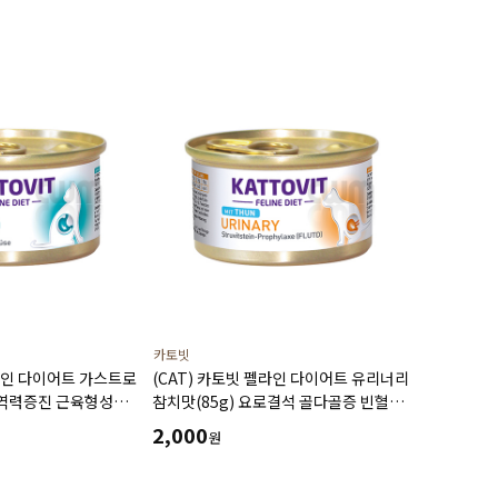
카토빗
펠라인 다이어트 가스트로
(CAT) 카토빗 펠라인 다이어트 유리너리
면역력증진 근육형성
참치맛(85g) 요로결석 골다골증 빈혈
외상품
신장질환 예방 및 개선 할인제외상품
2,000
원