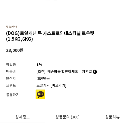
로얄캐닌
(DOG)로얄캐닌 독 가스트로인테스티널 로우팻
(1.5KG,6KG)
28,000
원
적립금
1%
배송비
(조건)
배송비를 확인하세요
지역별
원산지
대한민국
브랜드
로얄캐닌
[바로가기]
공유하기
상세정보
상품문의
(366)
상품리뷰