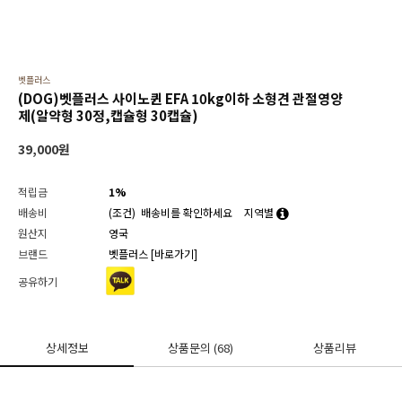
벳플러스
(DOG)벳플러스 사이노퀸 EFA 10kg이하 소형견 관절영양
제(알약형 30정,캡슐형 30캡슐)
39,000
원
적립금
1%
배송비
(조건)
배송비를 확인하세요
지역별
원산지
영국
브랜드
벳플러스
[바로가기]
공유하기
상세정보
상품문의
(68)
상품리뷰