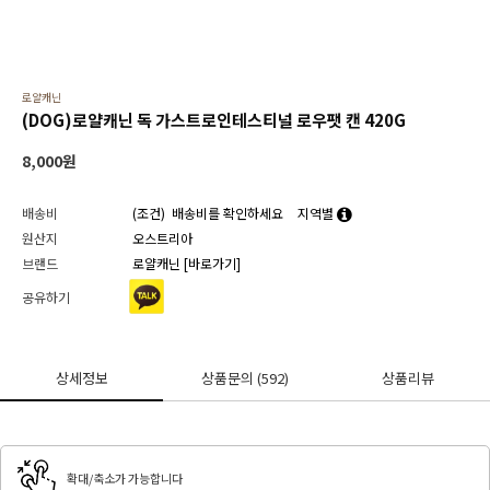
로얄캐닌
(DOG)로얄캐닌 독 가스트로인테스티널 로우팻 캔 420G
8,000
원
배송비
(조건)
배송비를 확인하세요
지역별
원산지
오스트리아
브랜드
로얄캐닌
[바로가기]
공유하기
상세정보
상품문의
(592)
상품리뷰
확대/축소가 가능합니다