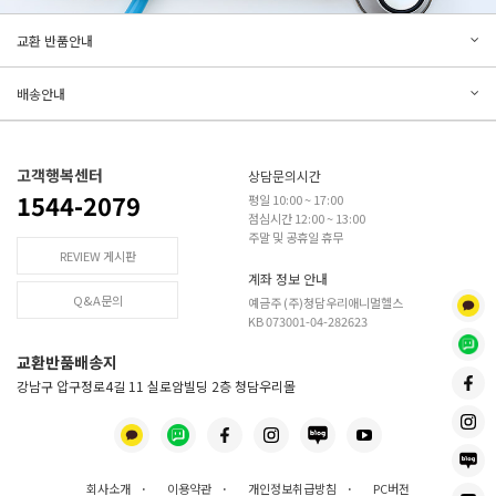
문의하기
리뷰쓰기
교환 반품안내
등록된 문의가 없습니다.
등록된 리뷰가 없습니다.
배송안내
고객행복센터
상담문의시간
1544-2079
평일 10:00 ~ 17:00
점심시간 12:00 ~ 13:00
주말 및 공휴일 휴무
REVIEW 게시판
계좌 정보 안내
Q&A문의
예금주 (주)청담우리애니멀헬스
KB 073001-04-282623
교환반품배송지
강남구 압구정로4길 11 실로암빌딩 2층 청담우리몰
회사소개
·
이용약관
·
개인정보취급방침
·
PC버전