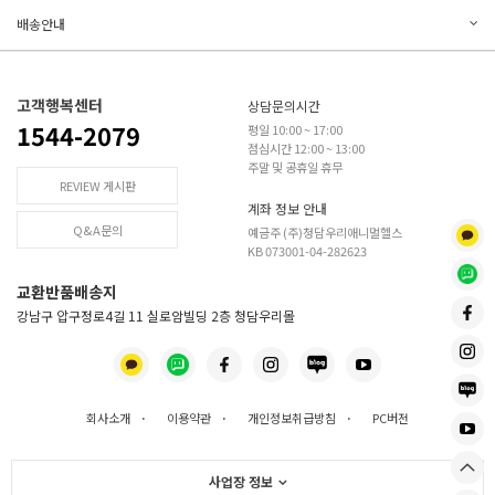
배송안내
고객행복센터
상담문의시간
1544-2079
평일 10:00 ~ 17:00
점심시간 12:00 ~ 13:00
주말 및 공휴일 휴무
REVIEW 게시판
계좌 정보 안내
Q&A문의
예금주 (주)청담우리애니멀헬스
KB 073001-04-282623
교환반품배송지
강남구 압구정로4길 11 실로암빌딩 2층 청담우리몰
회사소개
·
이용약관
·
개인정보취급방침
·
PC버전
사업장 정보