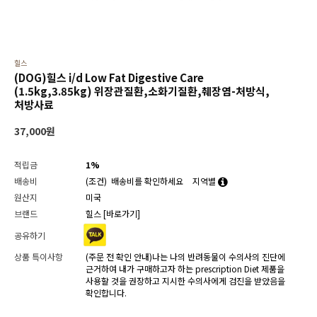
힐스
(DOG)힐스 i/d Low Fat Digestive Care
(1.5kg,3.85kg) 위장관질환,소화기질환,췌장염-처방식,
처방사료
37,000
원
적립금
1%
배송비
(조건)
배송비를 확인하세요
지역별
원산지
미국
브랜드
힐스
[바로가기]
공유하기
상품 특이사항
(주문 전 확인 안내)나는 나의 반려동물이 수의사의 진단에
근거하여 내가 구매하고자 하는 prescription Diet 제품을
사용할 것을 권장하고 지시한 수의사에게 검진을 받았음을
확인합니다.