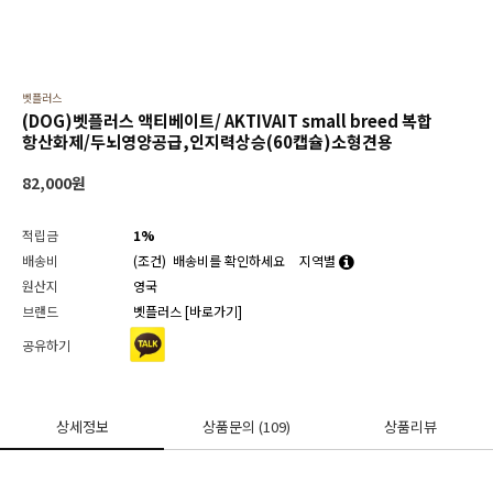
벳플러스
(DOG)벳플러스 액티베이트/ AKTIVAIT small breed 복합
항산화제/두뇌영양공급,인지력상승(60캡슐)소형견용
82,000
원
적립금
1%
배송비
(조건)
배송비를 확인하세요
지역별
원산지
영국
브랜드
벳플러스
[바로가기]
공유하기
상세정보
상품문의
(109)
상품리뷰