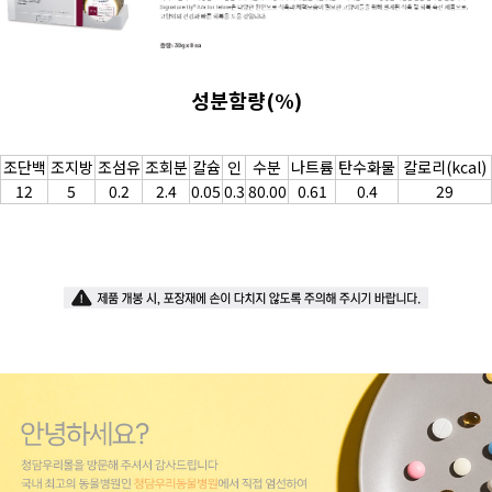
성분함량(%)
조단백
조지방
조섬유
조회분
칼슘
인
수분
나트륨
탄수화물
칼로리(kcal)
12
5
0.2
2.4
0.05
0.3
80.00
0.61
0.4
29