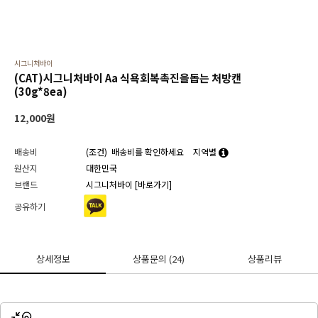
시그니처바이
(CAT)시그니처바이 Aa 식욕회복촉진을돕는 처방캔
(30g*8ea)
12,000
원
배송비
(조건)
배송비를 확인하세요
지역별
원산지
대한민국
브랜드
시그니처바이
[바로가기]
공유하기
상세정보
상품문의
(24)
상품리뷰