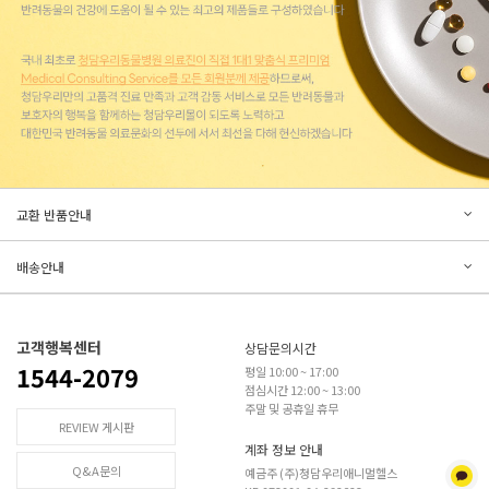
문의하기
리뷰쓰기
교환 반품안내
등록된 문의가 없습니다.
등록된 리뷰가 없습니다.
배송안내
고객행복센터
상담문의시간
1544-2079
평일 10:00 ~ 17:00
점심시간 12:00 ~ 13:00
주말 및 공휴일 휴무
REVIEW 게시판
계좌 정보 안내
Q&A문의
예금주 (주)청담우리애니멀헬스