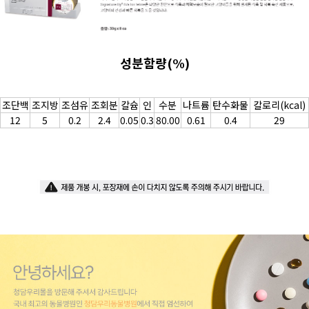
성분함량(%)
조단백
조지방
조섬유
조회분
칼슘
인
수분
나트륨
탄수화물
칼로리(kcal)
12
5
0.2
2.4
0.05
0.3
80.00
0.61
0.4
29