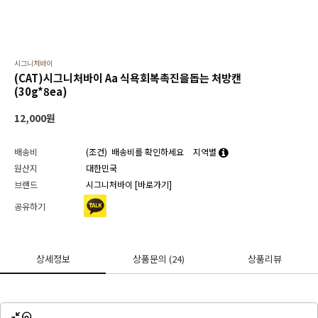
시그니처바이
(CAT)시그니처바이 Aa 식욕회복촉진을돕는 처방캔
(30g*8ea)
12,000
원
배송비
(조건)
배송비를 확인하세요
지역별
원산지
대한민국
브랜드
시그니처바이
[바로가기]
공유하기
상세정보
상품문의
(24)
상품리뷰