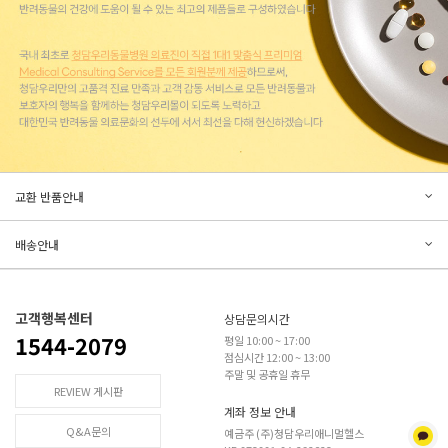
문의하기
리뷰쓰기
교환 반품안내
등록된 문의가 없습니다.
등록된 리뷰가 없습니다.
배송안내
고객행복센터
상담문의시간
1544-2079
평일 10:00 ~ 17:00
점심시간 12:00 ~ 13:00
주말 및 공휴일 휴무
REVIEW 게시판
계좌 정보 안내
Q&A문의
예금주 (주)청담우리애니멀헬스