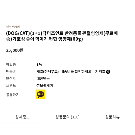
성보펫케어
(DOG/CAT)(1+1)닥터조인트 반려동물 관절영양제(무료배
송)기호성 좋아 먹이기 편한 영양제(60g)
35,000
원
적립금
1%
배송비
개별(전체무료)
배송비를 확인하세요
지역별
원산지
대한민국
브랜드
성보펫케어
공유하기
상세정보
상품문의
(310)
상품리뷰