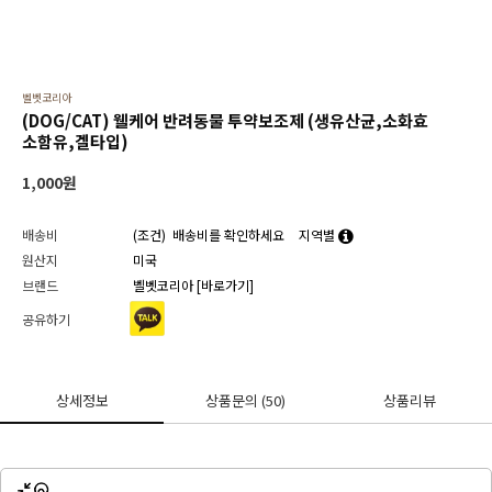
벨벳코리아
(DOG/CAT) 웰케어 반려동물 투약보조제 (생유산균,소화효
소함유,겔타입)
1,000
원
배송비
(조건)
배송비를 확인하세요
지역별
원산지
미국
브랜드
벨벳코리아
[바로가기]
공유하기
상세정보
상품문의
(50)
상품리뷰