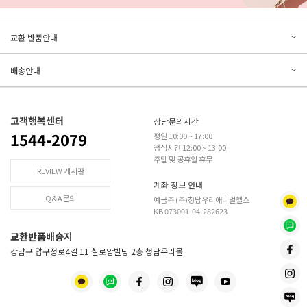
문의하기
리뷰쓰기
교환 반품안내
등록된 문의가 없습니다.
등록된 리뷰가 없습니다.
배송안내
고객행복센터
상담문의시간
1544-2079
평일 10:00 ~ 17:00
점심시간 12:00 ~ 13:00
주말 및 공휴일 휴무
REVIEW 게시판
계좌 정보 안내
Q&A문의
예금주 (주)청담우리애니멀헬스
KB 073001-04-282623
교환반품배송지
강남구 압구정로4길 11 실로암빌딩 2층 청담우리몰