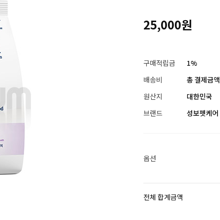
25,000원
구매적립금
1%
배송비
총 결제금액이
원산지
대한민국
브랜드
성보펫케어
옵션
전체 합계금액