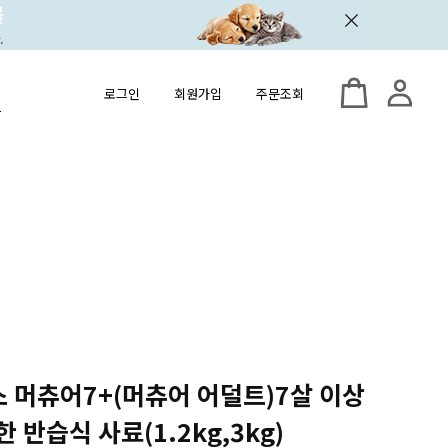
로그인
회원가입
주문조회
스 머츄어7+(머츄어 어덜트)7살 이상
 반습식 사료(1.2kg,3kg)