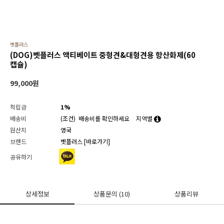
벳플러스
(DOG)벳플러스 액티베이트 중형견&대형견용 항산화제(60
캡슐)
99,000
원
적립금
1%
배송비
(조건)
배송비를 확인하세요
지역별
원산지
영국
브랜드
벳플러스
[바로가기]
공유하기
상세정보
상품문의
(10)
상품리뷰