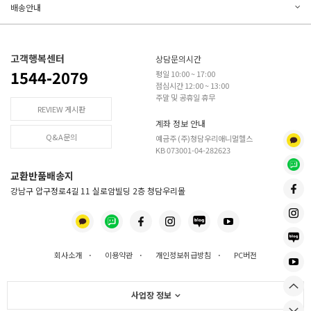
배송안내
고객행복센터
상담문의시간
1544-2079
평일 10:00 ~ 17:00
점심시간 12:00 ~ 13:00
주말 및 공휴일 휴무
REVIEW 게시판
계좌 정보 안내
Q&A문의
예금주 (주)청담우리애니멀헬스
KB 073001-04-282623
교환반품배송지
강남구 압구정로4길 11 실로암빌딩 2층 청담우리몰
회사소개
·
이용약관
·
개인정보취급방침
·
PC버전
사업장 정보