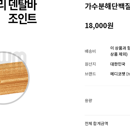
가수분해단백질) 
18,000원
이 상품과 
배송비
상품 제외)
원산지
대한민국
브랜드
메디코펫
[
용량
전체 합계금액