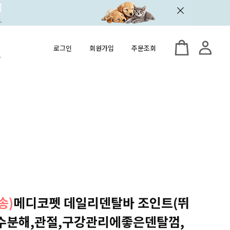
로그인
회원가입
주문조회
송)
메디코펫 데일리덴탈바 조인트(뛰
수분해,관절,구강관리에좋은덴탈껌,