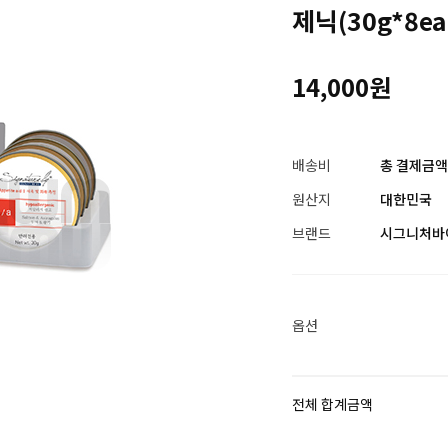
제닉(30g*8ea
14,000원
배송비
총 결제금액이
원산지
대한민국
브랜드
시그니처바
옵션
전체 합계금액