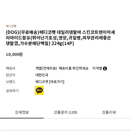
메디코펫
(DOG)(무료배송)메디코펫 데일리덴탈바 스킨코트앤이어세
라마이드함유(뛰어난기호성,영양,귀질병,피부관리에좋은
덴탈껌,가수분해단백질) 224g(14P)
18,000
원
배송비
개별(전체무료)
배송비를 확인하세요
지역별
원산지
대한민국
브랜드
메디코펫
[바로가기]
공유하기
상세정보
상품문의
(189)
상품리뷰