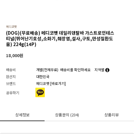
메디코펫
(DOG)(무료배송) 메디코펫 데일리덴탈바 가스트로인테스
티널(뛰어난기호성,소화기,췌장염,설사,구토,만성질환도
움) 224g(14P)
18,000
원
배송비
개별(전체무료)
배송비를 확인하세요
지역별
원산지
대한민국
브랜드
메디코펫
[바로가기]
공유하기
상세정보
상품문의
(234)
상품리뷰