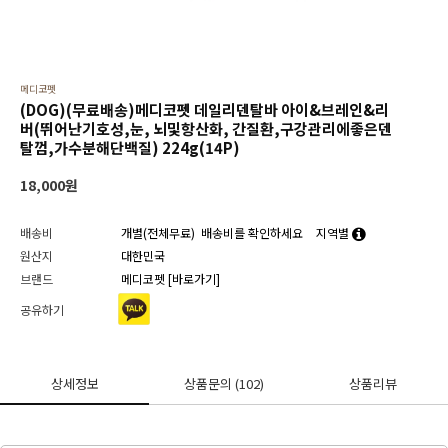
메디코펫
(DOG)(무료배송)메디코펫 데일리덴탈바 아이&브레인&리
버(뛰어난기호성,눈, 뇌및항산화, 간질환,구강관리에좋은덴
탈껌,가수분해단백질) 224g(14P)
18,000
원
배송비
개별(전체무료)
배송비를 확인하세요
지역별
원산지
대한민국
브랜드
메디코펫
[바로가기]
공유하기
상세정보
상품문의
(102)
상품리뷰