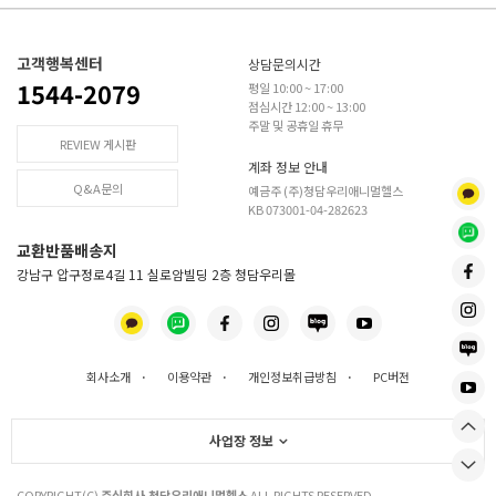
고객행복센터
상담문의시간
1544-2079
평일 10:00 ~ 17:00
점심시간 12:00 ~ 13:00
주말 및 공휴일 휴무
REVIEW 게시판
계좌 정보 안내
Q&A문의
예금주 (주)청담우리애니멀헬스
KB 073001-04-282623
교환반품배송지
강남구 압구정로4길 11 실로암빌딩 2층 청담우리몰
회사소개
·
이용약관
·
개인정보취급방침
·
PC버전
사업장 정보
COPYRIGHT(C)
주식회사 청담우리애니멀헬스
ALL RIGHTS RESERVED.