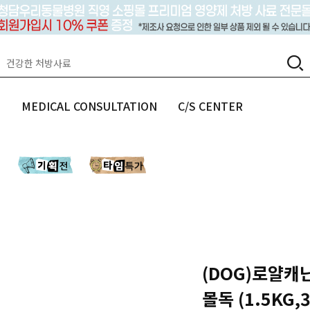
랩
MEDICAL CONSULTATION
C/S CENTER
(DOG)로얄캐
몰독 (1.5KG,3