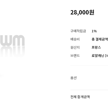
28,000원
구매적립금
1%
배송비
총 결제금액이
원산지
프랑스
브랜드
로얄캐닌
[
옵션
전체 합계금액