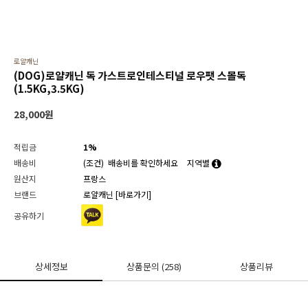
로얄캐닌
(DOG)로얄캐닌 독 가스트로인테스티널 로우팻 스몰독
(1.5KG,3.5KG)
28,000
원
적립금
1%
배송비
(조건)
배송비를 확인하세요
지역별
원산지
프랑스
브랜드
로얄캐닌
[바로가기]
공유하기
상세정보
상품문의
(258)
상품리뷰