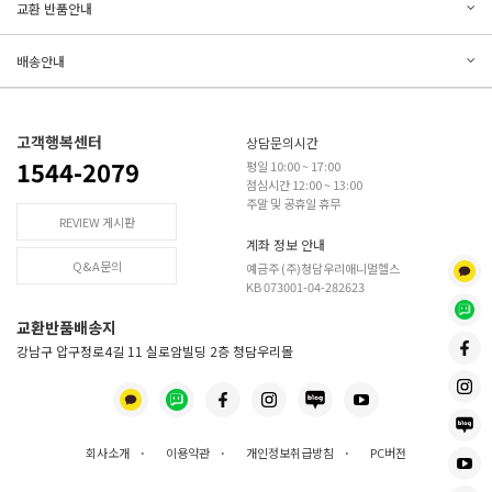
문의하기
리뷰쓰기
교환 반품안내
등록된 문의가 없습니다.
등록된 리뷰가 없습니다.
배송안내
고객행복센터
상담문의시간
1544-2079
평일 10:00 ~ 17:00
점심시간 12:00 ~ 13:00
주말 및 공휴일 휴무
REVIEW 게시판
계좌 정보 안내
Q&A문의
예금주 (주)청담우리애니멀헬스
KB 073001-04-282623
교환반품배송지
강남구 압구정로4길 11 실로암빌딩 2층 청담우리몰
회사소개
·
이용약관
·
개인정보취급방침
·
PC버전