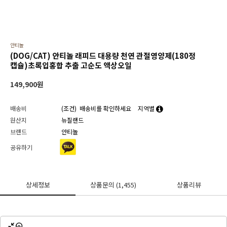
안티놀
(DOG/CAT) 안티놀 래피드 대용량 천연 관절영양제(180정
캡슐)초록입홍합 추출 고순도 액상오일
149,900
원
배송비
(조건)
배송비를 확인하세요
지역별
원산지
뉴질랜드
브랜드
안티놀
공유하기
상세정보
상품문의
(1,455)
상품리뷰