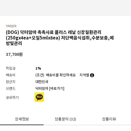
닥터맘마
(DOG) 닥터맘마 촉촉사료 플러스 레날 신장질환관리
(250gx4ea+오일5mlx8ea) 저단백음식섭취,수분보충,예
방및관리
37,700
원
적립금
1%
배송비
(조건)
배송비를 확인하세요
지역별
원산지
대한민국
브랜드
닥터맘마
[바로가기]
공유하기
상세정보
상품문의
(32)
상품리뷰