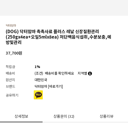
닥터맘마
(DOG) 닥터맘마 촉촉사료 플러스 레날 신장질환관리
(250gx4ea+오일5mlx8ea) 저단백음식섭취,수분보충,예
방및관리
37,700
원
적립금
1%
배송비
(조건)
배송비를 확인하세요
지역별
원산지
대한민국
브랜드
닥터맘마
[바로가기]
공유하기
상세정보
상품문의
(32)
상품리뷰