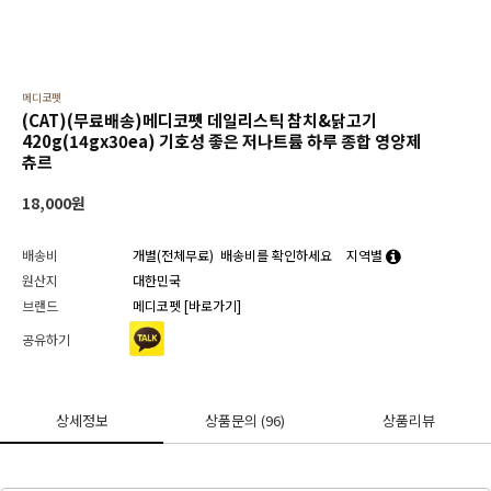
메디코펫
(CAT)(무료배송)메디코펫 데일리스틱 참치&닭고기
420g(14gx30ea) 기호성 좋은 저나트륨 하루 종합 영양제
츄르
18,000
원
배송비
개별(전체무료)
배송비를 확인하세요
지역별
원산지
대한민국
브랜드
메디코펫
[바로가기]
공유하기
상세정보
상품문의
(96)
상품리뷰