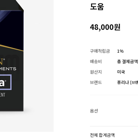
도움
48,000원
구매적립금
1%
배송비
총 결제금액이
원산지
미국
브랜드
퓨리나
[브
옵션
전체 합계금액