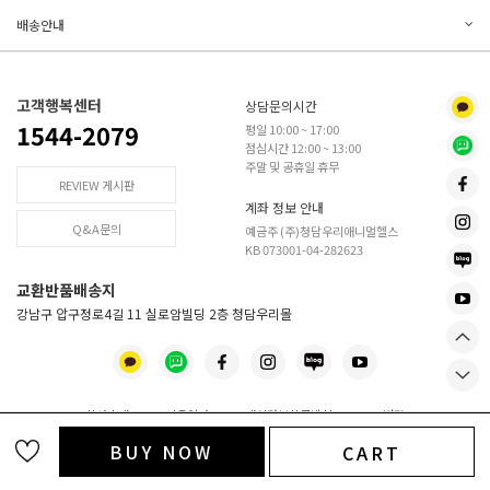
배송안내
고객행복센터
상담문의시간
1544-2079
평일 10:00 ~ 17:00
점심시간 12:00 ~ 13:00
주말 및 공휴일 휴무
REVIEW 게시판
계좌 정보 안내
Q&A문의
예금주 (주)청담우리애니멀헬스
KB 073001-04-282623
교환반품배송지
강남구 압구정로4길 11 실로암빌딩 2층 청담우리몰
회사소개
·
이용약관
·
개인정보취급방침
·
PC버전
BUY NOW
CART
사업장 정보