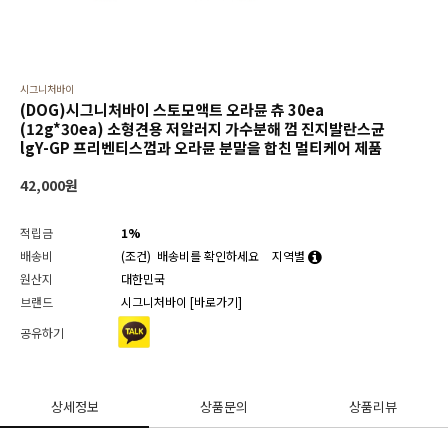
시그니처바이
(DOG)시그니처바이 스토모액트 오라뮨 츄 30ea
(12g*30ea) 소형견용 저알러지 가수분해 껌 진지발란스균
lgY-GP 프리벤티스껌과 오라뮨 분말을 합친 멀티케어 제품
42,000
원
적립금
1%
배송비
(조건)
배송비를 확인하세요
지역별
원산지
대한민국
브랜드
시그니처바이
[바로가기]
공유하기
상세정보
상품문의
상품리뷰