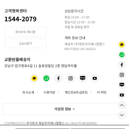
고객행복센터
상담문의시간
1544-2079
평일 10:00 ~ 17:00
점심시간 12:00 ~ 13:00
주말 및 공휴일 휴무
REVIEW 게시판
계좌 정보 안내
Q&A문의
예금주 (주)청담우리애니멀헬스
KB 073001-04-282623
교환반품배송지
강남구 압구정로4길 11 실로암빌딩 2층 청담우리몰
회사소개
·
이용약관
·
개인정보취급방침
·
PC버전
사업장 정보
COPYRIGHT(C)
주식회사 청담우리애니멀헬스
ALL RIGHTS RESERVED.