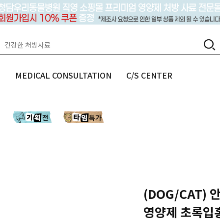
랩
MEDICAL CONSULTATION
C/S CENTER
(DOG/CAT)
영양제 초록입