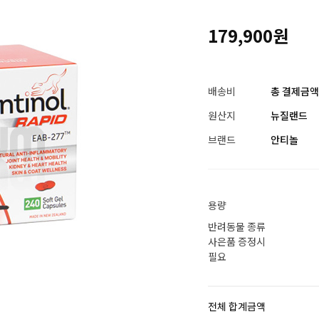
179,900원
배송비
총 결제금액이
원산지
뉴질랜드
브랜드
안티놀
용량
반려동물 종류
사은품 증정시
필요
전체 합계금액