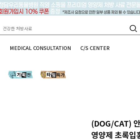
랩
MEDICAL CONSULTATION
C/S CENTER
(DOG/CAT)
영양제 초록입