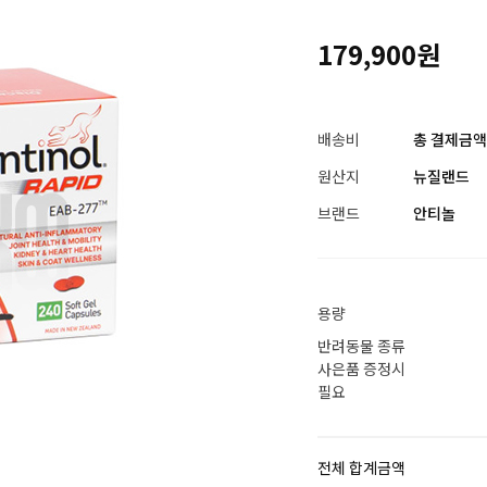
179,900원
배송비
총 결제금액이
원산지
뉴질랜드
브랜드
안티놀
용량
반려동물 종류
사은품 증정시
필요
전체 합계금액