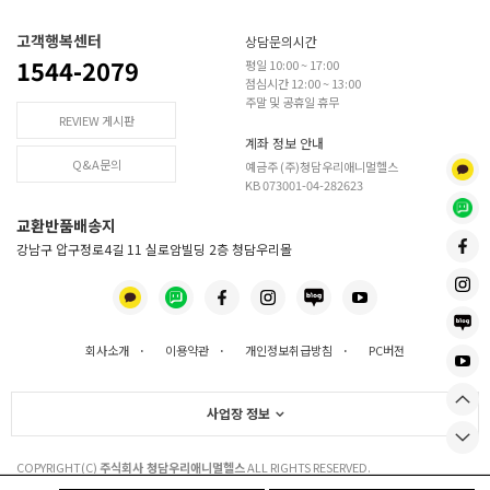
고객행복센터
상담문의시간
1544-2079
평일 10:00 ~ 17:00
점심시간 12:00 ~ 13:00
주말 및 공휴일 휴무
REVIEW 게시판
계좌 정보 안내
Q&A문의
예금주 (주)청담우리애니멀헬스
KB 073001-04-282623
교환반품배송지
강남구 압구정로4길 11 실로암빌딩 2층 청담우리몰
회사소개
·
이용약관
·
개인정보취급방침
·
PC버전
사업장 정보
COPYRIGHT(C)
주식회사 청담우리애니멀헬스
ALL RIGHTS RESERVED.