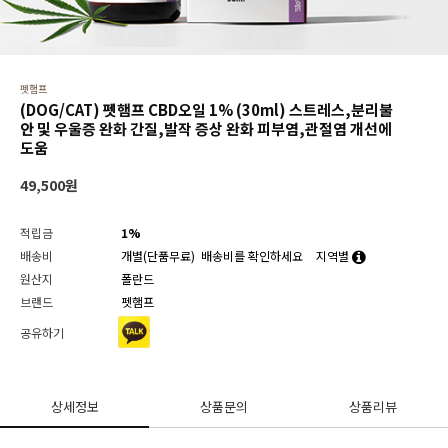
펫햄프
(DOG/CAT) 펫햄프 CBD오일 1% (30ml) 스트레스,분리불
안 및 우울증 완화 간질,발작 증상 완화 피부염,관절염 개선에
도움
49,500
원
적립금
1%
배송비
개별(단품무료)
배송비를 확인하세요
지역별
원산지
폴란드
브랜드
펫햄프
공유하기
상세정보
상품문의
상품리뷰