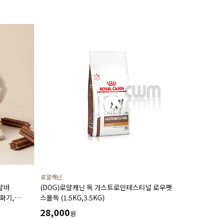
로얄캐닌
탈바
(DOG)로얄캐닌 독 가스트로인테스티널 로우팻
화기,
스몰독 (1.5KG,3.5KG)
(14P)
28,000
원