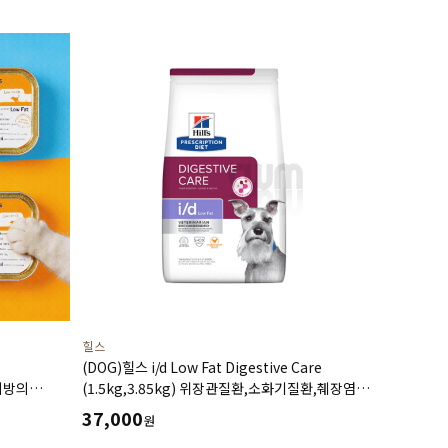
힐스
(DOG)힐스 i/d Low Fat Digestive Care
지방의
(1.5kg,3.85kg) 위장관질환,소화기질환,췌장염-
6ea)
처방식,처방사료
37,000
원
고지혈증,