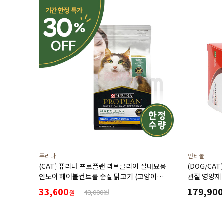
퓨리나
안티놀
(CAT) 퓨리나 프로플랜 리브클리어 실내묘용
(DOG/CA
인도어 헤어볼컨트롤 순살 닭고기 (고양이
관절 영양제
알레르기 감소식단)(1.5kg) (유통기한27년3월)
33,600
179,90
48,000원
원