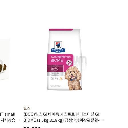
힐스
T small
(DOG)힐스 GI 바이옴­ 가스트로 인테스티널 GI
인지력상승
BIOME (1.5kg,3.18kg) 급성만성위장관질환-
처방식,처방사료