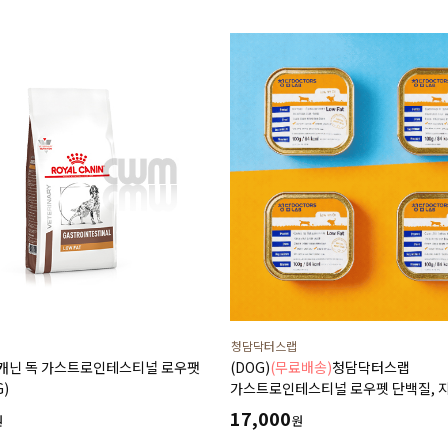
청담닥터스랩
얄캐닌 독 가스트로인테스티널 로우팻
(DOG)
(무료배송)
청담닥터스랩
G)
가스트로인테스티널 로우펫 단백질, 
함량을 줄인 습식 캔사료 600g(100gx
17,000
원
원
저지방처방습식,췌장염 ,소화기질환,