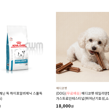
담낭슬러지
메디코펫
얄캐닌 독 하이포알러제닉 스몰독
(DOG)
(무료배송)
메디코펫 데일리덴
G)
가스트로인테스티널(뛰어난기호성,소
췌장염,설사,구토,만성질환도움) 224g
18,000
원
원