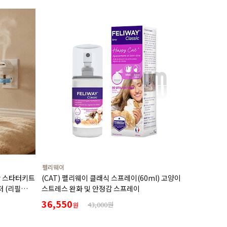
펠리웨이
캄 스타터키트
(CAT) 펠리웨이 클래식 스프레이(60ml) 고양이
저 (리필
스트레스 완화 및 안정감 스프레이
36,550
43,000원
원