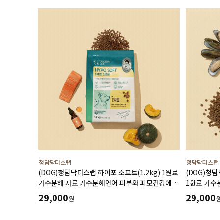
청담닥터스랩
청담닥터스랩
(DOG)청담닥터스랩 하이포 소프트(1.2kg) 1원료
(DOG)청담
가수분해 사료 가수분해연어 피부와 피모건강에
1원료 가수
도움 장건강 긴장완화 부드러운식감
장건강 긴장
29,000
29,000
원