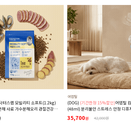
어뎁틸
닥터스랩 모빌리티 소프트(1.2kg)
(DOG)
(기간한정 15%할인)
어뎁틸 
분해 사료 가수분해오리 관절건강
(48ml) 분리불안 스트레스 안정 디퓨
완화 부드러운식감
+본품(훈증기)구성)
35,700
42,000원
원
원