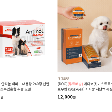
메디코펫
T) 안티놀 래피드 대용량 240정 천연
(DOG)
(무료배송)
메디코펫 가스트로
 초록입홍합 추출 오일
로우펫 (50gx6ea) 저지방 저단백 췌
고지혈증에 도움 주는 처방 습식 캔 
0
12,000
원
원