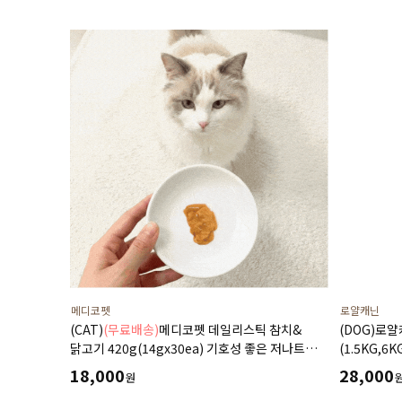
메디코펫
로얄캐닌
(CAT)
(무료배송)
메디코펫 데일리스틱 참치&
(DOG)로
닭고기 420g(14gx30ea) 기호성 좋은 저나트륨
(1.5KG,6K
하루 종합 영양제 츄르
18,000
28,000
원