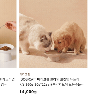
메디코펫
 인테스티널
(DOG/CAT) 메디코펫 프라임 포켓밀 뉴트리
장염
P/S(360g(30g*12ea)) 복약지도에 도움주는
보조식
가수분해 오리 처방캔
14,000
원