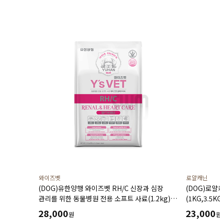
와이즈벳
로얄캐닌
(DOG)유한양행 와이즈벳 RH/C 신장과 심장
(DOG)로
관리를 위한 동물병원 전용 소프트 사료(1.2kg)
(1KG,3.5K
저단백 저인 저나트륨 3저설계 심장건강에 도움을
28,000
23,000
원
주는 기능성 성분 고품질 단백질원 사용