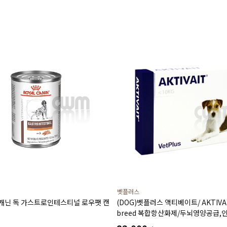
벳플러스
얄캐닌 독 가스트로인테스티널 로우팻 캔
(DOG)벳플러스 액티베이트/ AKTIVAI
breed 복합항산화제/두뇌영양공급,
(60캡슐)소형견용