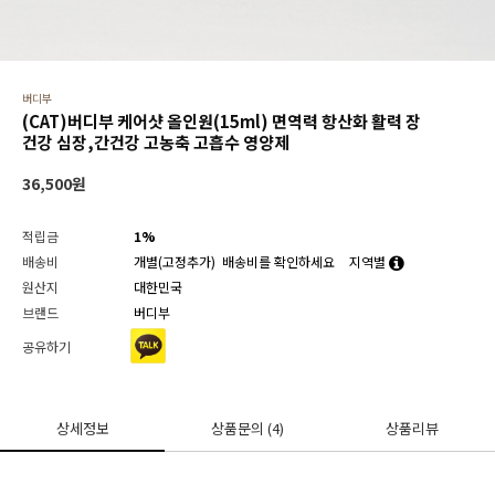
버디부
(CAT)버디부 케어샷 올인원(15ml) 면역력 항산화 활력 장
건강 심장,간건강 고농축 고흡수 영양제
36,500
원
적립금
1%
배송비
개별(고정추가)
배송비를 확인하세요
지역별
원산지
대한민국
브랜드
버디부
공유하기
상세정보
상품문의
(4)
상품리뷰