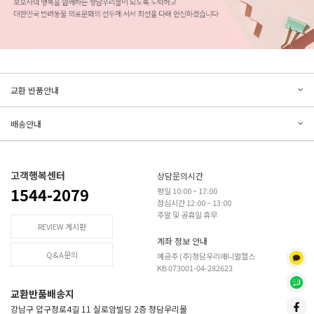
문의하기
리뷰쓰기
교환 반품안내
등록된 문의가 없습니다.
등록된 리뷰가 없습니다.
배송안내
고객행복센터
상담문의시간
1544-2079
평일 10:00 ~ 17:00
점심시간 12:00 ~ 13:00
주말 및 공휴일 휴무
REVIEW 게시판
계좌 정보 안내
Q&A문의
예금주 (주)청담우리애니멀헬스
KB 073001-04-282623
교환반품배송지
강남구 압구정로4길 11 실로암빌딩 2층 청담우리몰