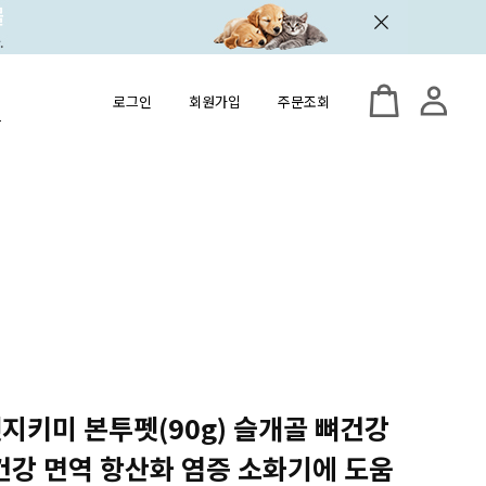
로그인
회원가입
주문조회
 펫지키미 본투펫(90g) 슬개골 뼈건강
강 면역 항산화 염증 소화기에 도움