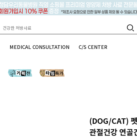
랩
MEDICAL CONSULTATION
C/S CENTER
(DOG/CAT)
관절건강 연골건