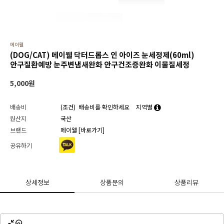
메이웰
(DOG/CAT) 메이웰 닥터드롭스 인 아이즈 눈세정제(60ml)
안구질환예방 눈주변냄새완화 안구건조증완화 이물질세정
5,000
원
배송비
(조건)
배송비를 확인하세요
지역별
원산지
국산
브랜드
메이웰
[바로가기]
공유하기
상세정보
상품문의
상품리뷰