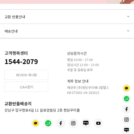
문의하기
리뷰쓰기
교환 반품안내
등록된 문의가 없습니다.
등록된 리뷰가 없습니다.
배송안내
고객행복센터
상담문의시간
1544-2079
평일 10:00 ~ 17:00
점심시간 12:00 ~ 13:00
주말 및 공휴일 휴무
REVIEW 게시판
계좌 정보 안내
Q&A문의
예금주 (주)청담우리애니멀헬스
KB 073001-04-282623
교환반품배송지
강남구 압구정로4길 11 실로암빌딩 2층 청담우리몰