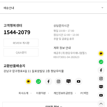
등록된 문의가 없습니다.
등록된 리뷰가 없습니다.
배송안내
고객행복센터
상담문의시간
1544-2079
평일 10:00 ~ 17:00
점심시간 12:00 ~ 13:00
주말 및 공휴일 휴무
REVIEW 게시판
계좌 정보 안내
Q&A문의
예금주 (주)청담우리애니멀헬스
KB 073001-04-282623
교환반품배송지
강남구 압구정로4길 11 실로암빌딩 2층 청담우리몰
회사소개
·
이용약관
·
개인정보취급방침
·
PC버전
사업장 정보