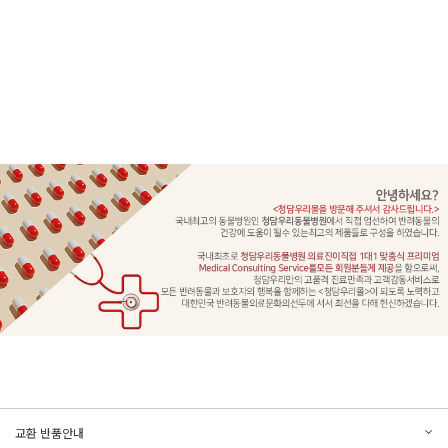
문의하기
리뷰쓰기
교환 반품안내