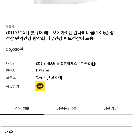
벳큐어
(DOG/CAT) 벳큐어 레드오메가3 앤 칸나비디올(130g) 장
건강 면역건강 항산화 피부건강 피모건강에 도움
10,000
원
배송비
(조건)
배송비를 확인하세요
지역별
원산지
대한민국
브랜드
벳큐어
[바로가기]
공유하기
상세정보
상품문의
(4)
상품리뷰