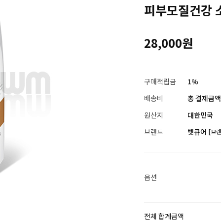
피부모질건강 
28,000원
구매적립금
1%
배송비
총 결제금액이
원산지
대한민국
브랜드
벳큐어
[브
옵션
전체 합계금액