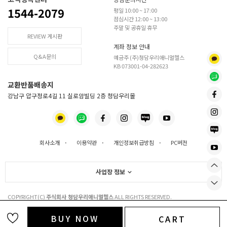
1544-2079
평일 10:00 ~ 17:00
점심시간 12:00 ~ 13:00
주말 및 공휴일 휴무
REVIEW 게시판
계좌 정보 안내
Q&A문의
예금주 (주)청담우리애니멀헬스
KB 073001-04-282623
교환반품배송지
강남구 압구정로4길 11 실로암빌딩 2층 청담우리몰
회사소개
·
이용약관
·
개인정보취급방침
·
PC버전
사업장 정보
COPYRIGHT(C)
주식회사 청담우리애니멀헬스
ALL RIGHTS RESERVED.
BUY NOW
CART