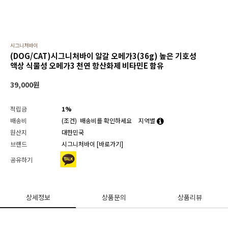
시그니처바이
(DOG/CAT)시그니처바이 알갈 오메가3(36g) 높은 기호성
액상 식물성 오메가3 천연 항산화제 비타민E 함유
39,000
원
적립금
1%
배송비
(조건)
배송비를 확인하세요
지역별
원산지
대한민국
브랜드
시그니처바이
[바로가기]
공유하기
상세정보
상품문의
상품리뷰