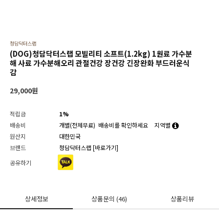
청담닥터스랩
(DOG)청담닥터스랩 모빌리티 소프트(1.2kg) 1원료 가수분
해 사료 가수분해오리 관절건강 장건강 긴장완화 부드러운식
감
29,000
원
적립금
1%
배송비
개별(전체무료)
배송비를 확인하세요
지역별
원산지
대한민국
브랜드
청담닥터스랩
[바로가기]
공유하기
상세정보
상품문의
(46)
상품리뷰