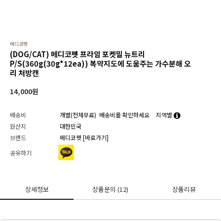
메디코펫
(DOG/CAT) 메디코펫 프라임 포켓밀 뉴트리
P/S(360g(30g*12ea)) 복약지도에 도움주는 가수분해 오
리 처방캔
14,000
원
배송비
개별(전체무료)
배송비를 확인하세요
지역별
원산지
대한민국
브랜드
메디코펫
[바로가기]
공유하기
상세정보
상품문의
(12)
상품리뷰