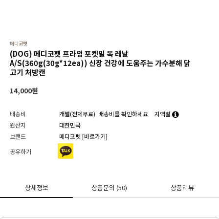
메디코펫
(DOG) 메디코펫 프라임 포켓밀 독 레날
A/S(360g(30g*12ea)) 신장 건강에 도움주는 가수분해 닭
고기 처방캔
14,000
원
배송비
개별(전체무료)
배송비를 확인하세요
지역별
원산지
대한민국
브랜드
메디코펫
[바로가기]
공유하기
상세정보
상품문의
(50)
상품리뷰