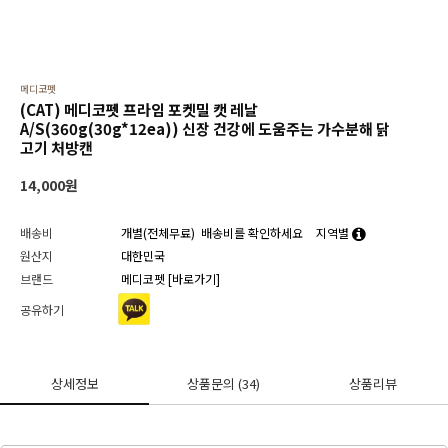
메디코펫
(CAT) 메디코펫 프라임 포켓밀 캣 레날
A/S(360g(30g*12ea)) 신장 건강에 도움주는 가수분해 닭
고기 처방캔
14,000
원
배송비
개별(전체무료)
배송비를 확인하세요
지역별
원산지
대한민국
브랜드
메디코펫
[바로가기]
공유하기
상세정보
상품문의
(34)
상품리뷰