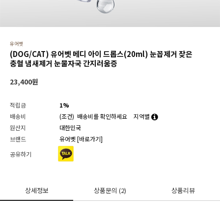
유어벳
(DOG/CAT) 유어벳 메디 아이 드롭스(20ml) 눈꼽제거 잦은
충혈 냄새제거 눈물자국 간지러움증
23,400
원
적립금
1%
배송비
(조건)
배송비를 확인하세요
지역별
원산지
대한민국
브랜드
유어벳
[바로가기]
공유하기
상세정보
상품문의
(2)
상품리뷰