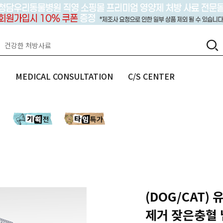
랩
MEDICAL CONSULTATION
C/S CENTER
(DOG/CAT)
제거 잦은충혈