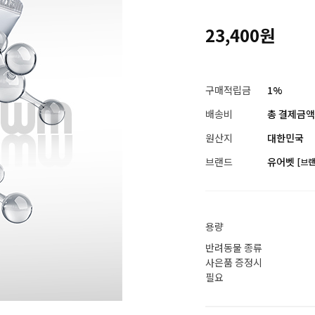
23,400원
구매적립금
1%
배송비
총 결제금액이
원산지
대한민국
브랜드
유어벳
[브
용량
반려동물 종류
사은품 증정시
필요