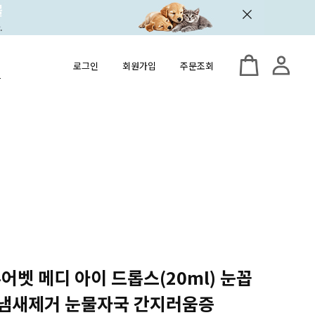
로그인
회원가입
주문조회
 유어벳 메디 아이 드롭스(20ml) 눈꼽
 냄새제거 눈물자국 간지러움증